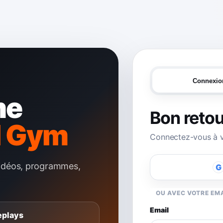
Connexio
me
Bon retou
l Gym
Connectez-vous à v
idéos, programmes,
G
OU AVEC VOTRE EM
Email
eplays