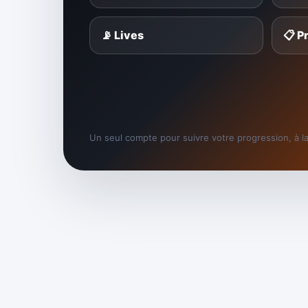
📡 Lives
📋 
Un seul compte pour suivre votre progression, à la