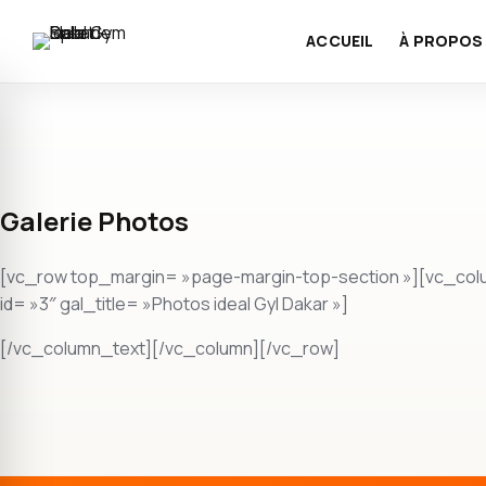
ACCUEIL
À PROPOS
Galerie Photos
[vc_row top_margin= »page-margin-top-section »][vc_co
id= »3″ gal_title= »Photos ideal Gyl Dakar »]
[/vc_column_text][/vc_column][/vc_row]