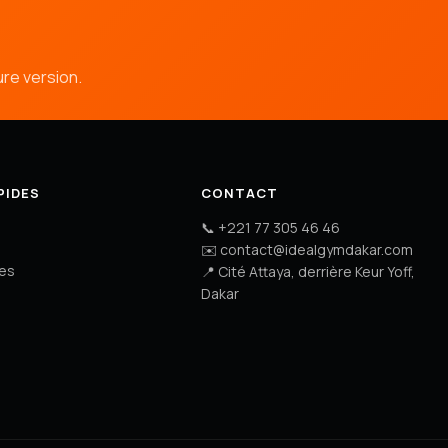
ure version.
PIDES
CONTACT
📞
+221 77 305 46 46
✉️
contact@idealgymdakar.com
es
📍 Cité Attaya, derrière Keur Yoff,
Dakar