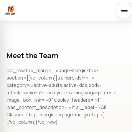
Ouvr
le
men
Meet the Team
[vc_row top_margin= »page-margin-top-
section »][vc_column][trainers ids= »- »
category= »active-adults,active-kids,body-
attack,cardio-fitness,cycle-training,yoga-pilates »
image_box_link= »0″ display_headers= »1″
load_content_description= »1″ all_label= »All
Classes » top_margin= »page-margin-top »]
[/vc_column][/vc_row]